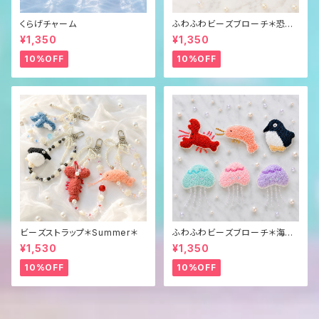
くらげチャーム
ふわふわビーズブローチ＊恐
竜？＊
¥1,350
¥1,350
10%OFF
10%OFF
ビーズストラップ＊Summer＊
ふわふわビーズブローチ＊海の
生き物＊
¥1,530
¥1,350
10%OFF
10%OFF