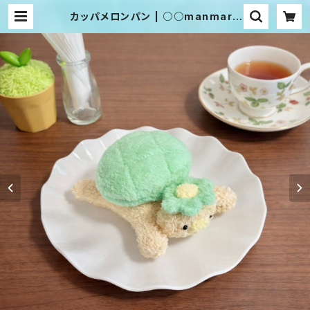
カッパメロンパン | ○○manmaru
○○