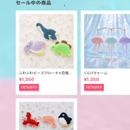
セール中の商品
ふわふわビーズブローチ＊恐竜？
くらげチャーム
＊
¥1,350
¥1,350
10%OFF
10%OFF