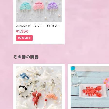
ふわふわビーズブローチ＊海の生
き物＊
¥1,350
10%OFF
その他の商品