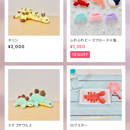
キリン
ふわふわビーズブローチ＊海の
生き物＊
¥2,000
¥1,350
10%OFF
ステゴサウルス
ロブスター