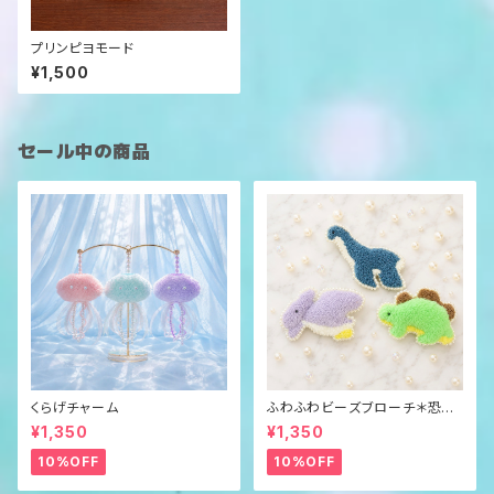
プリンピヨモード
¥1,500
セール中の商品
くらげチャーム
ふわふわビーズブローチ＊恐
竜？＊
¥1,350
¥1,350
10%OFF
10%OFF