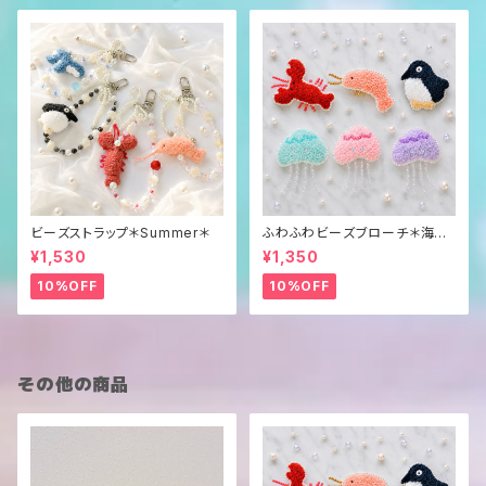
ビーズストラップ＊Summer＊
ふわふわビーズブローチ＊海の
生き物＊
¥1,530
¥1,350
10%OFF
10%OFF
その他の商品