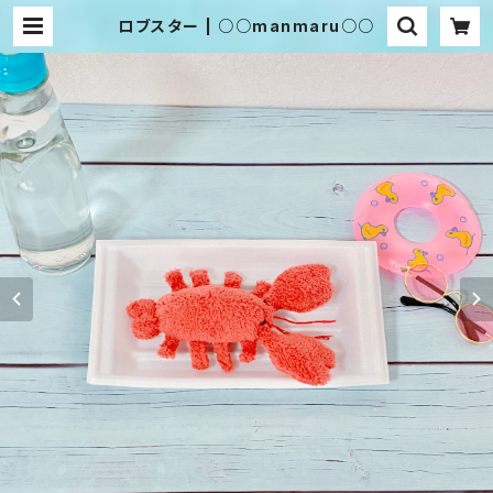
ロブスター | ○○manmaru○○