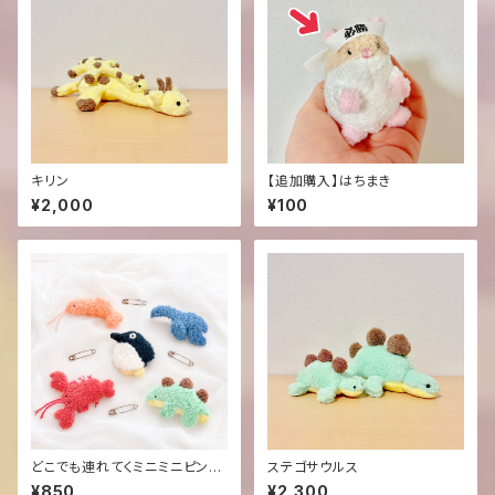
キリン
【追加購入】はちまき
¥2,000
¥100
どこでも連れてくミニミニピン＊
ステゴサウルス
Summer＊
¥850
¥2,300