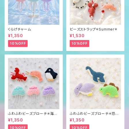
くらげチャーム
ビーズストラップ＊Summer＊
¥1,350
¥1,530
10%OFF
10%OFF
ふわふわビーズブローチ＊海の
ふわふわビーズブローチ＊恐
生き物＊
竜？＊
¥1,350
¥1,350
10%OFF
10%OFF