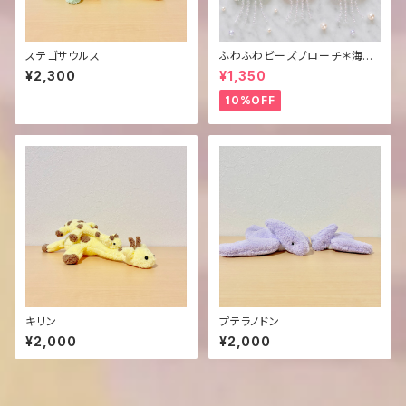
ステゴサウルス
ふわふわビーズブローチ＊海の
生き物＊
¥2,300
¥1,350
10%OFF
キリン
プテラノドン
¥2,000
¥2,000