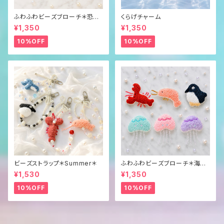
ふわふわビーズブローチ＊恐
くらげチャーム
竜？＊
¥1,350
¥1,350
10%OFF
10%OFF
ビーズストラップ＊Summer＊
ふわふわビーズブローチ＊海の
生き物＊
¥1,530
¥1,350
10%OFF
10%OFF